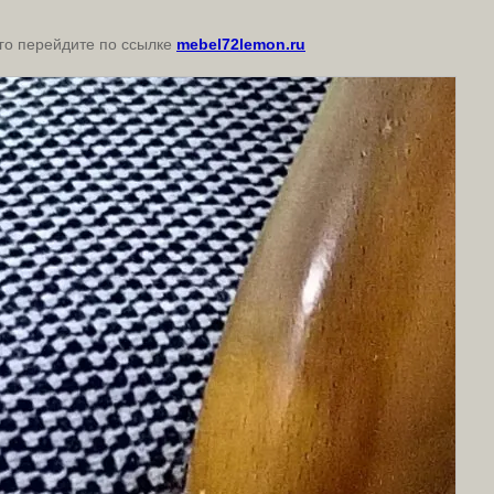
его перейдите по ссылке
mebel72lemon.ru